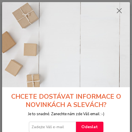
0
ks
za
0,00 Kč
Menu
Hledat
Úvod
OSTATNÍ
HUGHES SELWYN
HUGHES SELWYN
Upřesnit parametry
CHCETE DOSTÁVAT INFORMACE O
NOVINKÁCH A SLEVÁCH?
Nejnovější
Nejlevnější
Nejdražší
Je to snadné. Zanechte nám zde Váš email :-)
Zobrazuji 1-1 z 1
Odeslat
strana
z 1