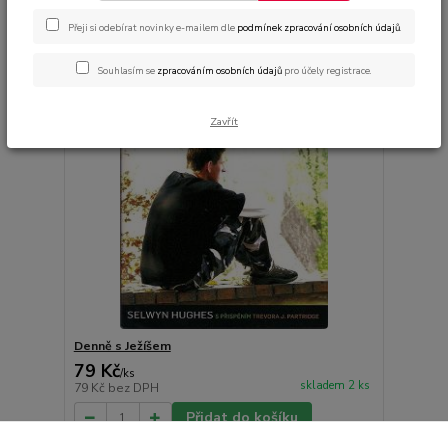
Přeji si odebírat novinky e-mailem dle
podmínek zpracování osobních údajů
.
Souhlasím se
zpracováním osobních údajů
pro účely registrace.
Zavřít
Denně s Ježíšem
79 Kč
/
ks
skladem 2 ks
79 Kč
bez DPH
Přidat do košíku