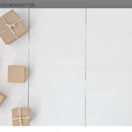
CHCI NEWSLETTER
Hledat
OSTATNÍ
COPELAND KENNETH
ELAND KENNETH
Kč
Od
ější
Nejlevnější
Nejdražší