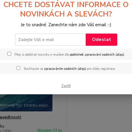
CHCETE DOSTÁVAT INFORMACE O
NOVINKÁCH A SLEVÁCH?
1-1 z 1
Je to snadné. Zanechte nám zde Váš email :-)
Odeslat
Přeji si odebírat novinky e-mailem dle
podmínek zpracování osobních údajů
.
Souhlasím se
zpracováním osobních údajů
pro účely registrace.
Zavřít
avedlnosti
/
ks
Skladem 33 ks
z DPH