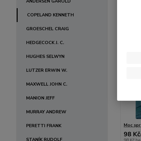
ANDERSEN GAROLD
Zobrazuji 
COPELAND KENNETH
GROESCHEL CRAIG
HEDGECOCK J. C.
HUGHES SELWYN
LUTZER ERWIN W.
MAXWELL JOHN C.
MANION JEFF
MURRAY ANDREW
Moc spr
PERETTI FRANK
98 Kč
STANÍK RUDOLF
98 Kč
be