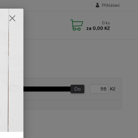
Přihlášení
0
ks
za
0,00 Kč
Do
Kč