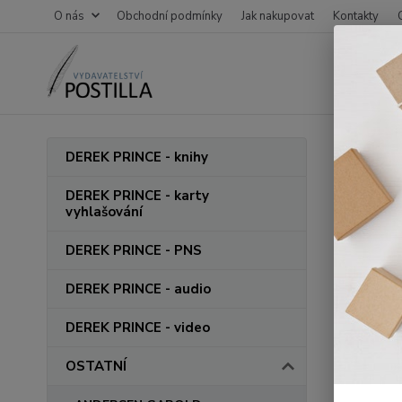
O nás
Obchodní podmínky
Jak nakupovat
Kontakty
Úvod
DEREK PRINCE - knihy
COP
DEREK PRINCE - karty
vyhlašování
DEREK PRINCE - PNS
Cena:
DEREK PRINCE - audio
DEREK PRINCE - video
OSTATNÍ
Nejnov