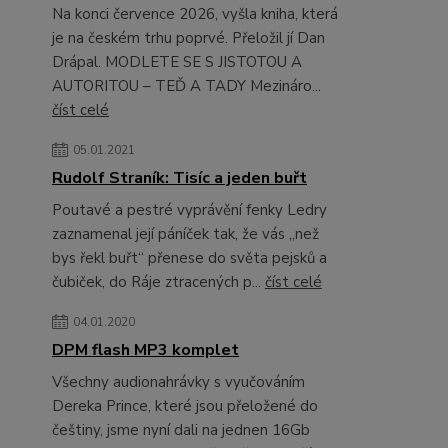
Na konci července 2026, vyšla kniha, která
je na českém trhu poprvé. Přeložil jí Dan
Drápal. MODLETE SE S JISTOTOU A
AUTORITOU – TEĎ A TADY Mezináro...
číst celé
05.01.2021
Rudolf Straník: Tisíc a jeden buřt
Poutavé a pestré vyprávění fenky Ledry
zaznamenal její páníček tak, že vás „než
bys řekl buřt“ přenese do světa pejsků a
čubiček, do Ráje ztracených p...
číst celé
04.01.2020
DPM flash MP3 komplet
Všechny audionahrávky s vyučováním
Dereka Prince, které jsou přeložené do
češtiny, jsme nyní dali na jednen 16Gb