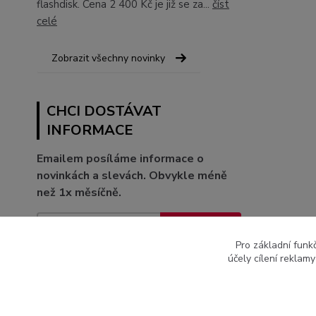
flashdisk. Cena 2 400 Kč je již se za...
číst
celé
Zobrazit všechny novinky
CHCI DOSTÁVAT
INFORMACE
Emailem posíláme informace o
novinkách a slevách. Obvykle méně
než 1x měsíčně.
Přihlásit se
Pro základní funk
Souhlasím se
zpracováním osobních údajů
za účelem
účely cílení reklam
rozesílky newsletteru.