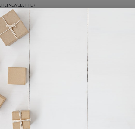
CHCI NEWSLETTER
Hledat
ovinky
Rudolf Straník: Tisíc a jeden buřt
lf Straník: Tisíc a jeden buřt
1
 pestré vyprávění fenky Ledry zaznamenal její páníček tak, že vá
tracených psů a do kralovstvi Azorského.
olf Straník (1942— 1999) byl původně učitel hudby a dějepisu, 
ivadle bez opony. Pro divadlo Viola vytvořil pásmo písniček s 
astní pohádku „O Meluzince“.