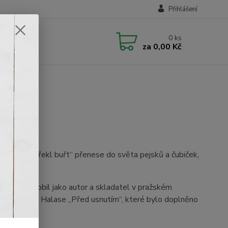
Přihlášení
0
ks
za
0,00 Kč
s „než bys řekl buřt“ přenese do světa pejsků a čubiček,
který působil jako autor a skladatel v pražském
texty veršů Halase „Před usnutím“, které bylo doplněno