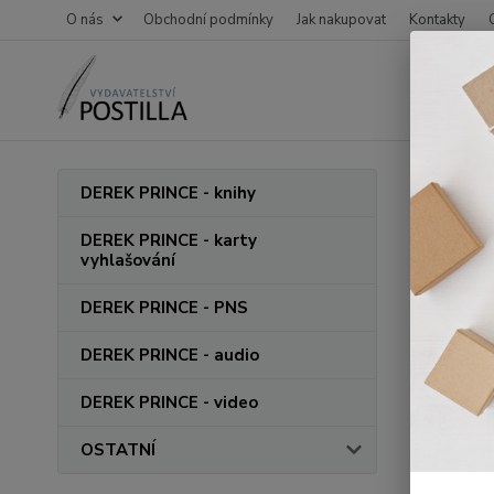
O nás
Obchodní podmínky
Jak nakupovat
Kontakty
Úvod
N
DEREK PRINCE - knihy
Rudo
DEREK PRINCE - karty
vyhlašování
05.01.202
DEREK PRINCE - PNS
Poutavé a
DEREK PRINCE - audio
do Ráje z
DEREK PRINCE - video
Autor Rud
dětském D
OSTATNÍ
o jeho vl