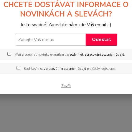
eho pohádky byly uveřejněny v Českém rozhlase v rámci pořadu p
CHCETE DOSTÁVAT INFORMACE O
NOVINKÁCH A SLEVÁCH?
ádek pro děti psal také avantgardní hry a kabarety pro dospělé,
. Vystupoval také s písničkáři, například s Karlem Krylem.
Je to snadné. Zanechte nám zde Váš email :-)
Odeslat
Přeji si odebírat novinky e-mailem dle
podmínek zpracování osobních údajů
.
Souhlasím se
zpracováním osobních údajů
pro účely registrace.
Zavřít