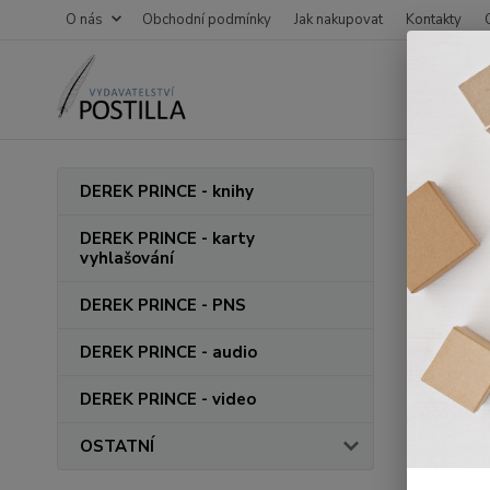
O nás
Obchodní podmínky
Jak nakupovat
Kontakty
Úvod
DEREK PRINCE - knihy
O ná
DEREK PRINCE - karty
vyhlašování
DEREK PRINCE - PNS
Vítejte n
DEREK PRINCE - audio
DEREK PRINCE - video
Jsme nakl
OSTATNÍ
Na trhu p