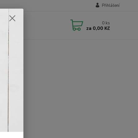
Přihlášení
0
ks
za
0,00 Kč