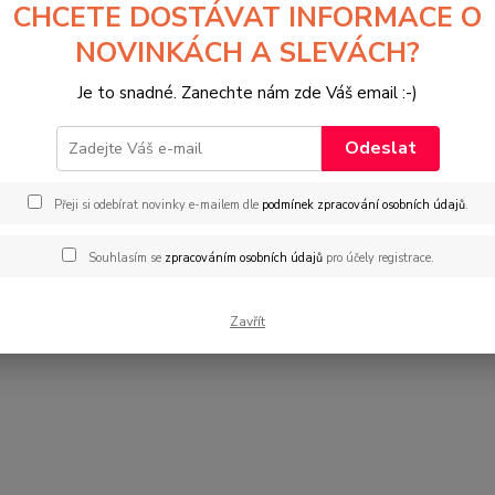
vé stránky navazují na naše dřívější dobreknihy.cz a obsahově se
CHCETE DOSTÁVAT INFORMACE O
NOVINKÁCH A SLEVÁCH?
ám, aby knihy u nás zakoupení se stali pro Vás trvalým užitkem.
Je to snadné. Zanechte nám zde Váš email :-)
Odeslat
Přeji si odebírat novinky e-mailem dle
podmínek zpracování osobních údajů
.
Souhlasím se
zpracováním osobních údajů
pro účely registrace.
Zavřít