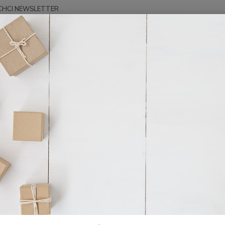
CHCI NEWSLETTER
Hledat
O nás
s
a stránkách našeho eshopu.
adatelství zaměřené na křesťanskou literaturu.
ůsobíme přibližně 20 let pod názvem Nakladatelství Postilla.