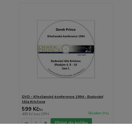
DVD - Křesťanské konference 1994 - Budování
těla Kristova
599 Kč
/
ks
Skladem 9 ks
495 Kč
bez DPH
Přidat do košíku