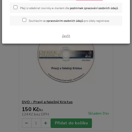
Přeji si odebírat novinky e-mailem dle
podmínek zpracování osobních údajů
.
Souhlasím se
zpracováním osobních údajů
pro účely registrace.
Zavřít
DVD - Pravý a falešný Kristus
150 Kč
/
ks
Skladem 9 ks
124 Kč
bez DPH
Přidat do košíku