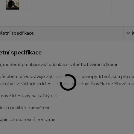
etní specifikace
tní specifikace
í, moderní, plnobarevná publikace s ilustrativními fotkami.
ůsobem představuje základní pavdy a principy, které jsou pro no
kotvit v základech křesťanství a upevňuje člověka ve Slově a v
 nové křesťany na každý den.
ních oddílů k zamyšlení.
apír, celobarevné, 55 stran