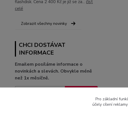
flashdisk. Cena 2 400 Kč je již se za...
číst
celé
Zobrazit všechny novinky
CHCI DOSTÁVAT
INFORMACE
Emailem posíláme informace o
novinkách a slevách. Obvykle méně
než 1x měsíčně.
Přihlásit se
Pro základní funk
Souhlasím se
zpracováním osobních údajů
za účelem
účely cílení reklam
rozesílky newsletteru.