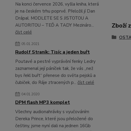
Na konci července 2026, vyšla kniha, která
je na českém trhu poprvé. Přeložil jí Dan
Drápal. MODLETE SE S JISTOTOU A
Zboží 
AUTORITOU – TEĎ A TADY Mezináro...
číst celé
OSTA
05.01.2021
Rudolf Straník: Tisíc a jeden buřt
Poutavé a pestré vyprávění fenky Ledry
zaznamenal její páníček tak, že vás „než
bys řekl buřt“ přenese do světa pejsků a
čubiček, do Ráje ztracených p...
číst celé
04.01.2020
DPM flash MP3 komplet
Všechny audionahrávky s vyučováním
Dereka Prince, které jsou přeložené do
češtiny, jsme nyní dali na jednen 16Gb