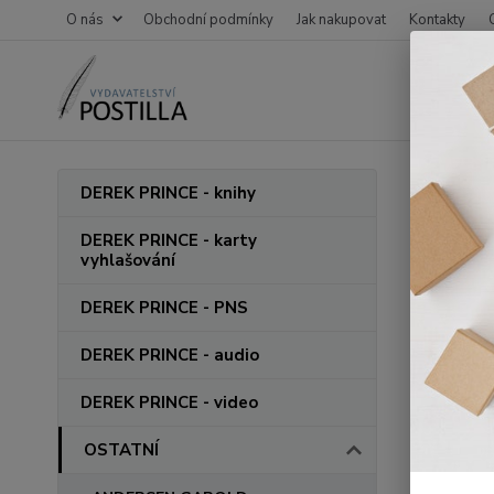
O nás
Obchodní podmínky
Jak nakupovat
Kontakty
Úvod
DEREK PRINCE - knihy
Denn
DEREK PRINCE - karty
vyhlašování
DEREK PRINCE - PNS
DEREK PRINCE - audio
DEREK PRINCE - video
OSTATNÍ