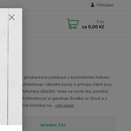
Přihlášení
0
ks
za
0,00 Kč
vní, moderní, plnobarevná publikace s ilustrativními fotkami.
 způsobem představuje základní pavdy a principy, které jsou
vě obrácené křesťany důležité. Vede na cestě víry, pomáhá
it v základech křesťanství a upevňuje člověka ve Slově a v
 Čtení pro nové křesťany na...
celý popis
tupnost
skladem 2 ks