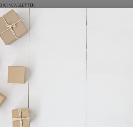
CHCI NEWSLETTER
Hledat
OSTATNÍ
Denně s Ježíšem
ě s Ježíšem
Atrakti
Jasným
pro no
zakotv
Duchu.
Dos