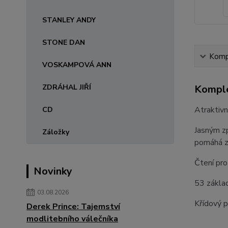
STANLEY ANDY
STONE DAN
Kompl
VOSKAMPOVÁ ANN
ZDRÁHAL JIŘÍ
Komple
Atraktivn
CD
Jasným zp
Záložky
pomáhá za
Čtení pro
Novinky
53 základ
03.08.2026
Křídový p
Derek Prince: Tajemství
modlitebního válečníka