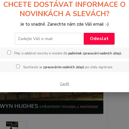
CHCETE DOSTÁVAT INFORMACE O
NOVINKÁCH A SLEVÁCH?
79
79 
Je to snadné. Zanechte nám zde Váš email :-)
Odeslat
Přeji si odebírat novinky e-mailem dle
podmínek zpracování osobních údajů
.
Souhlasím se
zpracováním osobních údajů
pro účely registrace.
Zavřít