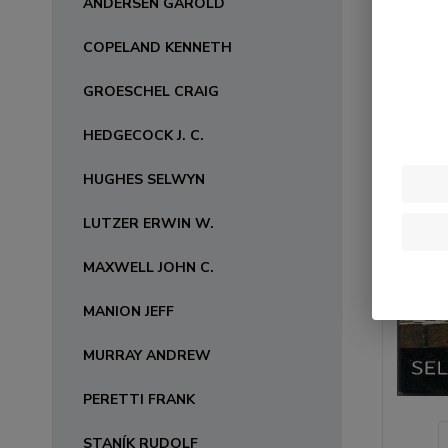
ANDERSEN GAROLD
COPELAND KENNETH
GROESCHEL CRAIG
HEDGECOCK J. C.
HUGHES SELWYN
LUTZER ERWIN W.
MAXWELL JOHN C.
MANION JEFF
MURRAY ANDREW
PERETTI FRANK
STANÍK RUDOLF