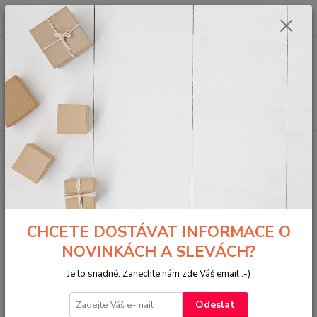
0
ks
za
0,00 Kč
Menu
Hledat
Úvod
DEREK PRINCE - karty vyhlašování
Kv - Odpuštění
Kv - Odpuštění
CHCETE DOSTÁVAT INFORMACE O
NOVINKÁCH A SLEVÁCH?
Je to snadné. Zanechte nám zde Váš email :-)
Odeslat