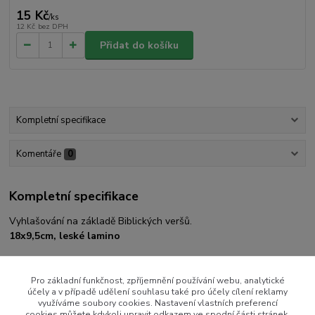
15 Kč
/
ks
12 Kč
bez DPH
Přidat do košíku
Kompletní specifikace
Komentáře
0
Kompletní specifikace
Vyhlašování na základě Biblických veršů.
18x9,5cm, leské lamino
Pro základní funkčnost, zpříjemnění používání webu, analytické
účely a v případě udělení souhlasu také pro účely cílení reklamy
Zboží zařazeno v kategoriích
využíváme soubory cookies. Nastavení vlastních preferencí
cookies můžete kdykoli upravit odkazem ve spodní části stránek.