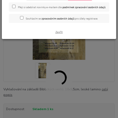
Přeji si odebírat novinky e-mailem dle
podmínek zpracování osobních údajů
.
Souhlasím se
zpracováním osobních údajů
pro účely registrace.
Zavřít
Vyhlašování na základě Biblických veršů. 18x9,5cm, leské lamino
celý
popis
Dostupnost
Skladem 1 ks