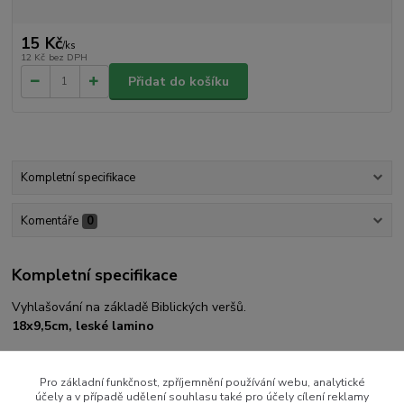
15 Kč
/
ks
12 Kč
bez DPH
Přidat do košíku
Kompletní specifikace
Komentáře
0
Kompletní specifikace
Vyhlašování na základě Biblických veršů.
18x9,5cm, leské lamino
Pro základní funkčnost, zpříjemnění používání webu, analytické
účely a v případě udělení souhlasu také pro účely cílení reklamy