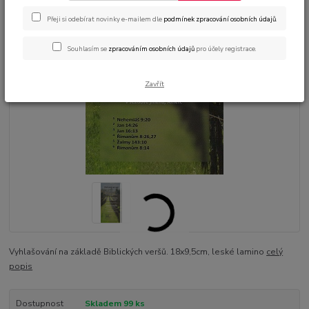
Přeji si odebírat novinky e-mailem dle
podmínek zpracování osobních údajů
.
Souhlasím se
zpracováním osobních údajů
pro účely registrace.
Zavřít
Vyhlašování na základě Biblických veršů. 18x9,5cm, leské lamino
celý
popis
Dostupnost
Skladem 99 ks