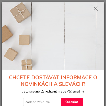
0
ks
za
0,00 Kč
Menu
Hledat
Úvod
DEREK PRINCE - karty vyhlašování
Kv - Duch svatý mě vede
Kv - Duch svatý mě vede
TOP produkt
CHCETE DOSTÁVAT INFORMACE O
NOVINKÁCH A SLEVÁCH?
Je to snadné. Zanechte nám zde Váš email :-)
Odeslat