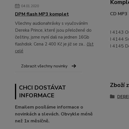
Komple
04.01.2020
CD MP3 -
DPM flash MP3 komplet
Všechny audionahrávky s vyučováním
Dereka Prince, které jsou přeložené do
I 4143 O
češtiny, jsme nyní dali na jednen 16Gb
I 4144 S
flashdisk. Cena 2 400 Kč je již se za...
číst
I 4145 Dě
celé
Zobrazit všechny novinky
Zboží 
CHCI DOSTÁVAT
INFORMACE
DEREK
Emailem posíláme informace o
novinkách a slevách. Obvykle méně
než 1x měsíčně.