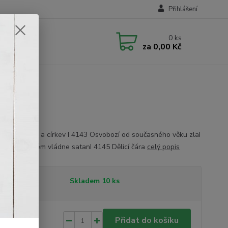
Přihlášení
0
ks
za
0,00 Kč
 - Svět, kříž a církev I 4143 Osvobozí od současného věku zlaI
vět, ve kterém vládne satanI 4145 Dělicí čára
celý popis
tupnost
Skladem 10 ks
0 Kč
/
ks
Přidat do košíku
 Kč
bez DPH