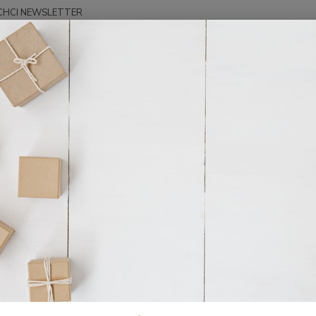
CHCI NEWSLETTER
Hledat
EREK PRINCE - audio
CD MP3 - Svět, kříž a církev
P3 - Svět, kříž a církev
CD MP3
4144 S
Dos
15
124