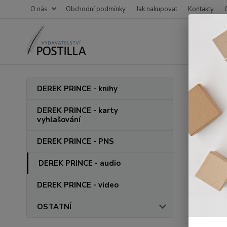
O nás
Obchodní podmínky
Jak nakupovat
Kontakty
Úvod
D
DEREK PRINCE - knihy
CD M
DEREK PRINCE - karty
vyhlašování
DEREK PRINCE - PNS
DEREK PRINCE - audio
DEREK PRINCE - video
OSTATNÍ