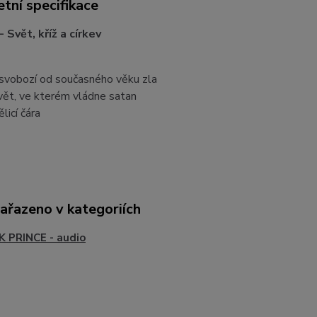
tní specifikace
 Svět, kříž a církev
svobozí od současného věku zla
vět, ve kterém vládne satan
licí čára
zařazeno v kategoriích
 PRINCE - audio