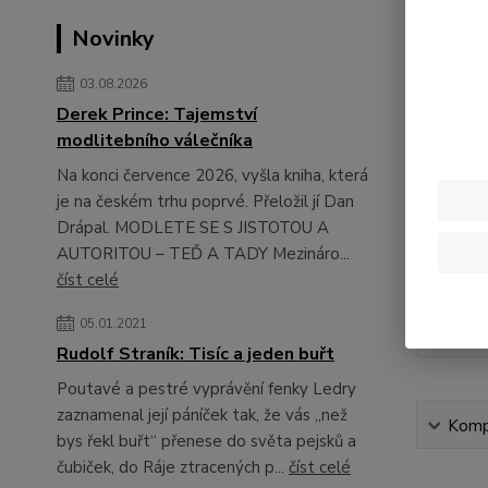
Novinky
03.08.2026
Derek Prince: Tajemství
modlitebního válečníka
Na konci července 2026, vyšla kniha, která
je na českém trhu poprvé. Přeložil jí Dan
Drápal. MODLETE SE S JISTOTOU A
AUTORITOU – TEĎ A TADY Mezináro...
číst celé
05.01.2021
Rudolf Straník: Tisíc a jeden buřt
Poutavé a pestré vyprávění fenky Ledry
zaznamenal její páníček tak, že vás „než
Kompl
bys řekl buřt“ přenese do světa pejsků a
čubiček, do Ráje ztracených p...
číst celé