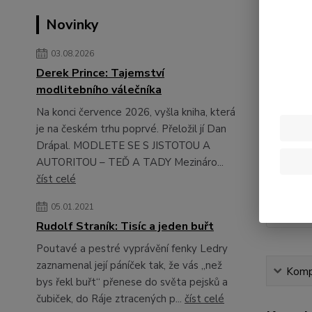
Novinky
03.08.2026
Derek Prince: Tajemství
modlitebního válečníka
Na konci července 2026, vyšla kniha, která
je na českém trhu poprvé. Přeložil jí Dan
Drápal. MODLETE SE S JISTOTOU A
AUTORITOU – TEĎ A TADY Mezináro...
číst celé
05.01.2021
Rudolf Straník: Tisíc a jeden buřt
Poutavé a pestré vyprávění fenky Ledry
zaznamenal její páníček tak, že vás „než
Kompl
bys řekl buřt“ přenese do světa pejsků a
čubiček, do Ráje ztracených p...
číst celé