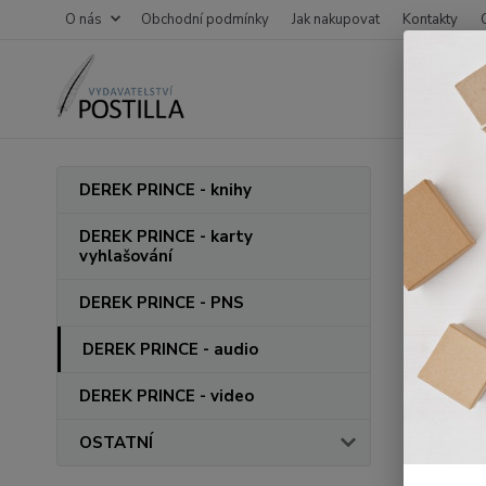
O nás
Obchodní podmínky
Jak nakupovat
Kontakty
Úvod
D
DEREK PRINCE - knihy
CD M
DEREK PRINCE - karty
vyhlašování
DEREK PRINCE - PNS
DEREK PRINCE - audio
DEREK PRINCE - video
OSTATNÍ