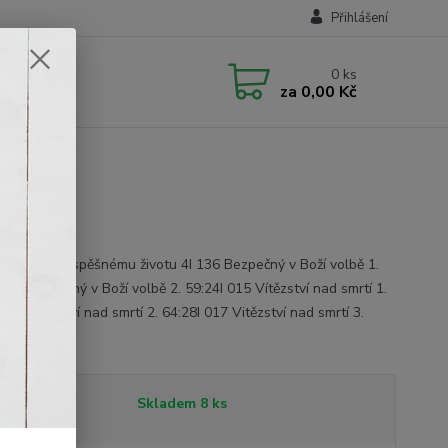
Přihlášení
0
ks
za
0,00 Kč
4
 - Klíče k úspěšnému životu 4I 136 Bezpečný v Boží volbě 1.
137 Bezpečný v Boží volbě 2. 59:24I 015 Vítězství nad smrtí 1.
016 Vitězství nad smrtí 2. 64:28I 017 Vitězství nad smrtí 3.
celý popis
tupnost
Skladem 8 ks