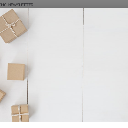
CHCI NEWSLETTER
Hledat
EREK PRINCE - audio
CD MP3 - Klíče k úspěšnému životu 4
P3 - Klíče k úspěšnému životu 
CD MP3
59:03I 
59:57I 
59:51
Dos