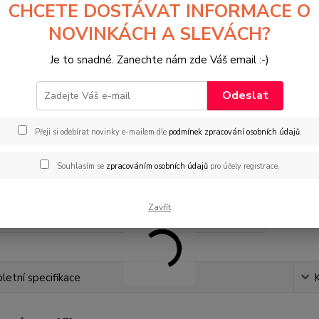
CHCETE DOSTÁVAT INFORMACE O
15
NOVINKÁCH A SLEVÁCH?
124
Je to snadné. Zanechte nám zde Váš email :-)
Odeslat
Přeji si odebírat novinky e-mailem dle
podmínek zpracování osobních údajů
.
Souhlasím se
zpracováním osobních údajů
pro účely registrace.
Zavřít
etní specifikace