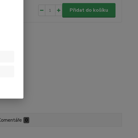
0 Kč
/
ks
Přidat do košíku
 Kč
bez DPH
Komentáře
0