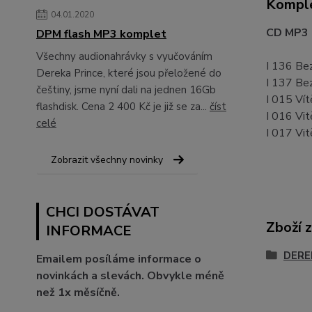
Komple
04.01.2020
CD MP3 -
DPM flash MP3 komplet
Všechny audionahrávky s vyučováním
I 136 Be
Dereka Prince, které jsou přeložené do
I 137 Be
češtiny, jsme nyní dali na jednen 16Gb
I 015 Vít
flashdisk. Cena 2 400 Kč je již se za...
číst
I 016 Vit
celé
I 017 Vit
Zobrazit všechny novinky
CHCI DOSTÁVAT
Zboží 
INFORMACE
DEREK
Emailem posíláme informace o
novinkách a slevách. Obvykle méně
než 1x měsíčně.