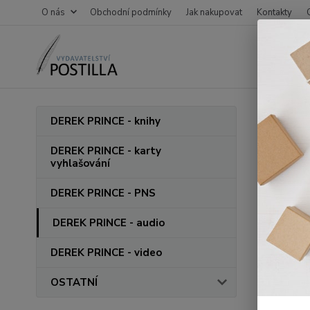
O nás
Obchodní podmínky
Jak nakupovat
Kontakty
Úvod
D
DEREK PRINCE - knihy
CD M
DEREK PRINCE - karty
vyhlašování
DEREK PRINCE - PNS
DEREK PRINCE - audio
DEREK PRINCE - video
OSTATNÍ