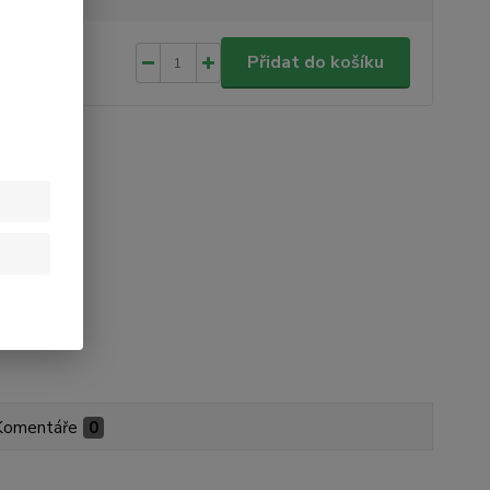
0 Kč
/
ks
Přidat do košíku
 Kč
bez DPH
Komentáře
0