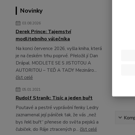
Novinky
03.08.2026
Derek Prince: Tajemství
modlitebního válečníka
Na konci července 2026, vyšla kniha, která
je na českém trhu poprvé. Přeložil jí Dan
Drápal. MODLETE SE S JISTOTOU A
AUTORITOU – TEĎ A TADY Mezináro...
číst celé
05.01.2021
Rudolf Straník: Tisíc a jeden buřt
Poutavé a pestré vyprávění fenky Ledry
zaznamenal její páníček tak, že vás „než
Kompl
bys řekl buřt“ přenese do světa pejsků a
čubiček, do Ráje ztracených p...
číst celé