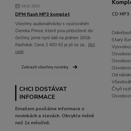
Komple
04.01.2020
CD MP3 
DPM flash MP3 komplet
Všechny audionahrávky s vyučováním
Dereka Prince, které jsou přeložené do
Odmítnutí
češtiny, jsme nyní dali na jednen 16Gb
Starý člo
flashdisk. Cena 2 400 Kč je již se za...
číst
Vysvoboz
celé
Osvoboze
Osvoboze
Zobrazit všechny novinky
Osvoboze
Od nárok
Všeobsáh
CHCI DOSTÁVAT
Čtyři roz
Osvoboze
INFORMACE
Emailem posíláme informace o
novinkách a slevách. Obvykle méně
než 1x měsíčně.