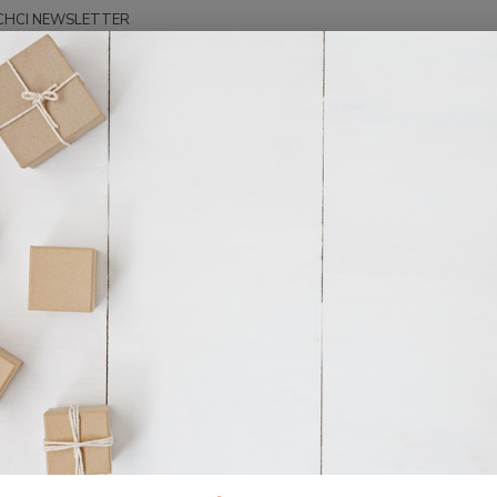
CHCI NEWSLETTER
Hledat
EREK PRINCE - audio
CD MP3 - Jedna dostatečná oběť 2
P3 - Jedna dostatečná oběť 2
CD MP3
nový č
sebeOs
zkušen
skrze 
Dos