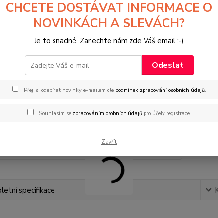
CHCETE DOSTÁVAT INFORMACE O
NOVINKÁCH A SLEVÁCH?
15
124
Je to snadné. Zanechte nám zde Váš email :-)
Odeslat
Přeji si odebírat novinky e-mailem dle
podmínek zpracování osobních údajů
.
Souhlasím se
zpracováním osobních údajů
pro účely registrace.
Zavřít
etní specifikace