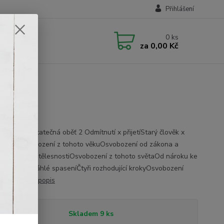
Přihlášení
0
ks
za
0,00 Kč
 Jedna dostatečná oběť 2 Odmítnutí x přijetíStarý člověk x
lověkVysvobození z tohoto věkuOsvobození od zákona a
vobození z tělesnostiOsvobození z tohoto světaOd nároku ke
ostiVšeobsáhlé spaseníČtyři rozhodující krokyOsvobození
vyznání
celý popis
tupnost
Skladem 9 ks