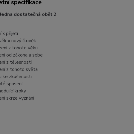
tní specifikace
Jedna dostatečná oběť 2
 x přijetí
věk x nový člověk
ení z tohoto věku
ní od zákona a sebe
ní z tělesnosti
ní z tohoto světa
u ke zkušenosti
lé spasení
hodující kroky
ní skrze vyznání